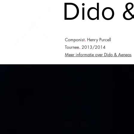
Dido 
.
Componist
Henry Purcell
.
Tournee
2013/2014
Meer informatie over Dido & Aeneas